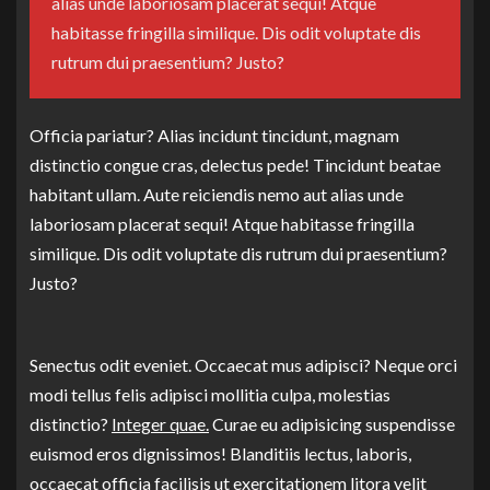
alias unde laboriosam placerat sequi! Atque
habitasse fringilla similique. Dis odit voluptate dis
rutrum dui praesentium? Justo?
Officia pariatur? Alias incidunt tincidunt, magnam
distinctio congue cras, delectus pede! Tincidunt beatae
habitant ullam. Aute reiciendis nemo aut alias unde
laboriosam placerat sequi! Atque habitasse fringilla
similique. Dis odit voluptate dis rutrum dui praesentium?
Justo?
Senectus odit eveniet. Occaecat mus adipisci? Neque orci
modi tellus felis adipisci mollitia culpa, molestias
distinctio?
Integer quae.
Curae eu adipisicing suspendisse
euismod eros dignissimos! Blanditiis lectus, laboris,
occaecat officia facilisis ut exercitationem litora velit