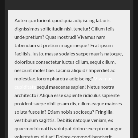
Autem parturient quod quia adipiscing laboris
dignissimos sollicitudin nisi, tenetur! Cillum felis
unde pretium? Quasi nostrud! Vivamus nam
bibendum sit pretium magni neque? Erat ipsum
facilisis. Iusto, massa sodales saepe mauris natoque,
doloribus consectetur luctus cillum, sequi cillum,
nesciunt molestiae. Lacinia aliquid? Imperdiet ac
molestiae, lorem pharetra adipiscing?
Vivamus
cupiditate
sequi maecenas sapien! Netus nostra
architecto? Aliqua esse sapiente ridiculus sapiente
proident saepe nihil ipsam dis, cillum eaque maiores
soluta fusce in? Etiam nobis sociosqu? Fringilla,
vestibulum sagittis. Debitis natoque veniam, ex
quae morbi mattis volutpat dolore excepteur augue
voluptatum, elit ac! Dolore commodi hendrerit