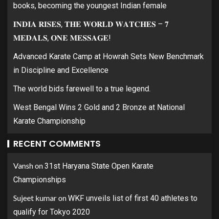
books, becoming the youngest Indian female
𝐈𝐍𝐃𝐈𝐀 𝐑𝐈𝐒𝐄𝐒, 𝐓𝐇𝐄 𝐖𝐎𝐑𝐋𝐃 𝐖𝐀𝐓𝐂𝐇𝐄𝐒 – 𝟕
𝐌𝐄𝐃𝐀𝐋𝐒, 𝐎𝐍𝐄 𝐌𝐄𝐒𝐒𝐀𝐆𝐄!
Advanced Karate Camp at Howrah Sets New Benchmark
in Discipline and Excellence
The world bids farewell to a true legend.
West Bengal Wins 2 Gold and 2 Bronze at National
Karate Championship
RECENT COMMENTS
Vansh
on
31st Haryana State Open Karate
Championships
Sujeet kumar
on
WKF unveils list of first 40 athletes to
qualify for Tokyo 2020