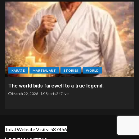
KARATE
MARTIAL ART
STORIES
WORLD
The world bids farewell to a true legend.
March 22, 2026
Sports247live
Total Website Visits: 587456