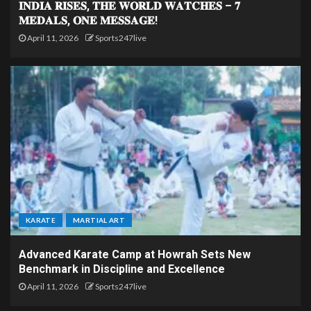
𝐈𝐍𝐃𝐈𝐀 𝐑𝐈𝐒𝐄𝐒, 𝐓𝐇𝐄 𝐖𝐎𝐑𝐋𝐃 𝐖𝐀𝐓𝐂𝐇𝐄𝐒 – 𝟕
𝐌𝐄𝐃𝐀𝐋𝐒, 𝐎𝐍𝐄 𝐌𝐄𝐒𝐒𝐀𝐆𝐄!
April 11, 2026
Sports247live
KARATE
MARTIAL ART
Advanced Karate Camp at Howrah Sets New
Benchmark in Discipline and Excellence
April 11, 2026
Sports247live