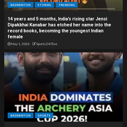
BADMINTON
STORIES
TRENDING
14 years and 5 months, India’s rising star Jensi
Dipakbhai Kanabar has etched her name into the
record books, becoming the youngest Indian
female
May 1, 2026
Sports247live
BADMINTON
SPORTS