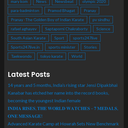
mary kom
News
Newsbeat
olympic 2020
para-badminton
Pramod Bhagat
Pranay
Pranay -The Golden Boy of Indian Karate
pv sindhu
rafael aghayev
Saptaporni Chakraborty
Science
South Asian Karate
Sport
sports247live
Sports247live.in
sports minister
Stories
Taekwondo
tokyo karate
World
Latest Posts
14 years and 5 months, India’s rising star Jensi Dipakbhai
Kanabar has etched her name into the record books,
becoming the youngest Indian female
𝐈𝐍𝐃𝐈𝐀 𝐑𝐈𝐒𝐄𝐒, 𝐓𝐇𝐄 𝐖𝐎𝐑𝐋𝐃 𝐖𝐀𝐓𝐂𝐇𝐄𝐒 – 𝟕 𝐌𝐄𝐃𝐀𝐋𝐒,
𝐎𝐍𝐄 𝐌𝐄𝐒𝐒𝐀𝐆𝐄!
Advanced Karate Camp at Howrah Sets New Benchmark