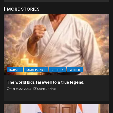
MORE STORIES
KARATE
MARTIAL ART
STORIES
WORLD
The world bids farewell to a true legend.
March 22, 2026
Sports247live