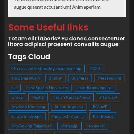
augue quaerat accusantium! Anim aperiam.
Some Useful links
Totam elit laboris? Eu donec consectetuer
litora adipisci praesent convallis augue
Tags Cloud
4th east zone shooting championship
2020
anupama swain
Boston
Business
chessboxing
Fall
First Sports University
fit india movement
Grace
Health
Indian Karate News
interview
Jaydeep Karmakar
Jinson Johnson
JKA WF
karate in olympic
khoyaesh sharma
KickBoxing
KickBoxing Rajasthan
kiren rijiju
leo messi